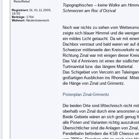
RetroRebel
Topographisches – keine Wolke am Himmel 
Registriert:
Di, 01.11.2005,
Schmerzen am Roc d´Orzival
18:55
Beiträge:
1764
Wohnort:
Niederösterreich
Noch war nichts zu sehen vom Wetterumsc
zeigte sich blauer Himmel und die wenig
ein mildes Licht getaucht. Da wir mit ei
Dachbox verstaut und bald waren wir auf de
Schweizer mittlerweile den Kreisverkehr r
Richtung Zinal war mit einigen dieser Krei
Das Val d´Anniviers ist eines der südliche
Turtmanntal bzw. das längere Mattertal.
Das Schigebiet von Vercorin am Taleingang
großartigen Ausblicken ins Rhonetal. Mite
die Hänge von Zinal und Grimentz.
Pistenplan Zinal-Grimentz
Die beiden Orte sind lifttechnisch nicht 
oberhalb von Zinal durch eine ansonsten
Beide Gebiete wären an sich groß genug fü
alle Pisten und Varianten richtig auszukos
Übersichtlicher sind die Anlagen von Zina
Pendelbahn befördern die KSB Chiesso und