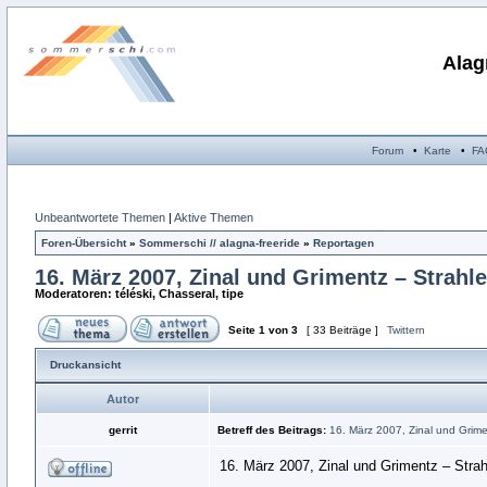
Alag
Forum
•
Karte
•
FA
Unbeantwortete Themen
|
Aktive Themen
Foren-Übersicht
»
Sommerschi // alagna-freeride
»
Reportagen
16. März 2007, Zinal und Grimentz – Strahl
Moderatoren: téléski, Chasseral, tipe
Seite
1
von
3
[ 33 Beiträge ]
Twittern
Druckansicht
Autor
gerrit
Betreff des Beitrags:
16. März 2007, Zinal und Grime
16. März 2007, Zinal und Grimentz – Strah