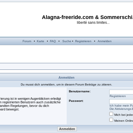
Alagna-freeride.com & Sommersch
liberté sans limites...
Forum
•
Karte
•
FAQ
•
Suche
•
Registrieren
•
Anmelden
Anmelden
Du musst dich anmelden, um in diesem Forum Beiträge zu zitieren.
Benutzername:
Registrieren
erung ist in wenigen Augenblicken erledigt
Passwort:
n registrierten Benutzern auch zusätzliche
andten Regelungen, bevor du dich
Ich habe mein P
Die Aktivierungs
Board bewegst.
Mich bei jed
Meinen Onlin