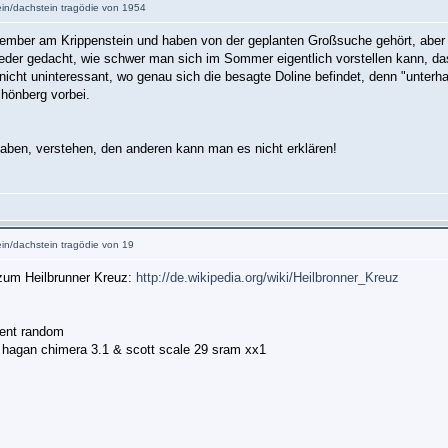
tein/dachstein tragödie von 1954
ember am Krippenstein und haben von der geplanten Großsuche gehört, aber wi
der gedacht, wie schwer man sich im Sommer eigentlich vorstellen kann, d
re nicht uninteressant, wo genau sich die besagte Doline befindet, denn "unter
hönberg vorbei.
haben, verstehen, den anderen kann man es nicht erklären!
ein/dachstein tragödie von 19
l zum Heilbrunner Kreuz:
http://de.wikipedia.org/wiki/Heilbronner_Kreuz
ment random
hagan chimera 3.1 & scott scale 29 sram xx1