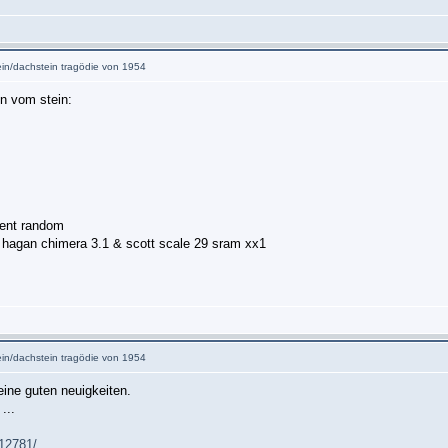
tein/dachstein tragödie von 1954
en vom stein:
ment random
hagan chimera 3.1 & scott scale 29 sram xx1
tein/dachstein tragödie von 1954
ine guten neuigkeiten.
...
/12781/