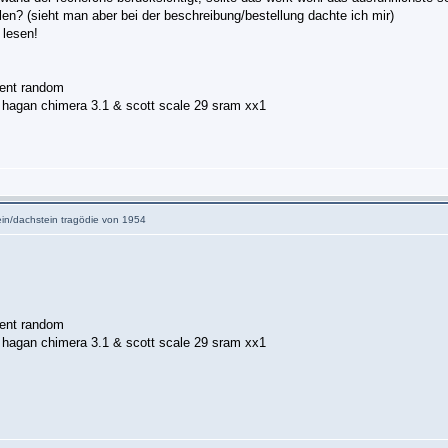
len? (sieht man aber bei der beschreibung/bestellung dachte ich mir)
 lesen!
ment random
hagan chimera 3.1 & scott scale 29 sram xx1
tein/dachstein tragödie von 1954
ment random
hagan chimera 3.1 & scott scale 29 sram xx1