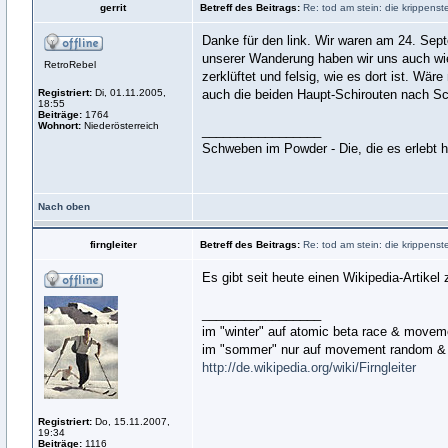
gerrit
Betreff des Beitrags:
Re: tod am stein: die krippens
Danke für den link. Wir waren am 24. Sept
unserer Wanderung haben wir uns auch wie
RetroRebel
zerklüftet und felsig, wie es dort ist. Wä
Registriert:
Di, 01.11.2005,
auch die beiden Haupt-Schirouten nach Sc
18:55
Beiträge:
1764
Wohnort:
Niederösterreich
_________________
Schweben im Powder - Die, die es erlebt 
Nach oben
firngleiter
Betreff des Beitrags:
Re: tod am stein: die krippenst
Es gibt seit heute einen Wikipedia-Artike
_________________
im "winter" auf atomic beta race & move
im "sommer" nur auf movement random & 
http://de.wikipedia.org/wiki/Firngleiter
Registriert:
Do, 15.11.2007,
19:34
Beiträge:
1116