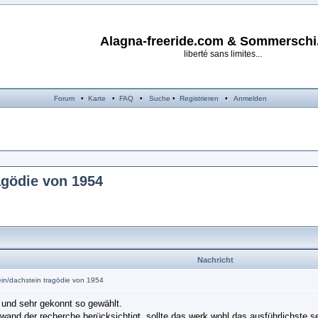
Alagna-freeride.com & Sommersch
liberté sans limites...
Forum
•
Karte
•
FAQ
•
Suche
•
Registrieren
•
Anmelden
agödie von 1954
Nachricht
tein/dachstein tragödie von 1954
t und sehr gekonnt so gewählt.
nd der recherche berücksichtigt, sollte das werk wohl das ausführlichste se