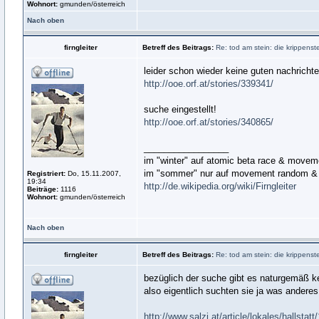
Wohnort:
gmunden/österreich
Nach oben
firngleiter
Betreff des Beitrags:
Re: tod am stein: die krippens
leider schon wieder keine guten nachricht
http://ooe.orf.at/stories/339341/
suche eingestellt!
http://ooe.orf.at/stories/340865/
_________________
im "winter" auf atomic beta race & move
im "sommer" nur auf movement random & 
Registriert:
Do, 15.11.2007,
19:34
http://de.wikipedia.org/wiki/Firngleiter
Beiträge:
1116
Wohnort:
gmunden/österreich
Nach oben
firngleiter
Betreff des Beitrags:
Re: tod am stein: die krippens
bezüglich der suche gibt es naturgemäß ke
also eigentlich suchten sie ja was anderes 
http://www.salzi.at/article/lokales/hallstatt