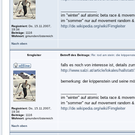
_________________
im "winter" auf atomic beta race & move
im "sommer" nur auf movement random & 
http://de.wikipedia.org/wiki/Firngleiter
Registriert:
Do, 15.11.2007,
19:34
Beiträge:
1116
Wohnort:
gmunden/österreich
Nach oben
firngleiter
Betreff des Beitrags:
Re: tod am stein: die krippens
falls es noch von interesse ist, details zu
http://www.salzi.at/article/lokales/hallstatt
bemerkung: der krippenstein und seine mög
_________________
im "winter" auf atomic beta race & move
im "sommer" nur auf movement random & 
http://de.wikipedia.org/wiki/Firngleiter
Registriert:
Do, 15.11.2007,
19:34
Beiträge:
1116
Wohnort:
gmunden/österreich
Nach oben