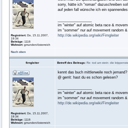
sorry, hätte ich "roman" dazuschreiben sol
auf jeden fall wünsche ich ein spannendes
_________________
im "winter" auf atomic beta race & move
im "sommer" nur auf movement random & 
http://de.wikipedia.org/wiki/Firngleiter
Registriert:
Do, 15.11.2007,
19:34
Beiträge:
1116
Wohnort:
gmunden/österreich
Nach oben
firngleiter
Betreff des Beitrags:
Re: tod am stein: die krippens
kennt das buch mittlerweile noch jemand?
@ gerrit: hast du es schon gelesen?
_________________
im "winter" auf atomic beta race & move
im "sommer" nur auf movement random & 
http://de.wikipedia.org/wiki/Firngleiter
Registriert:
Do, 15.11.2007,
19:34
Beiträge:
1116
Wohnort:
gmunden/österreich