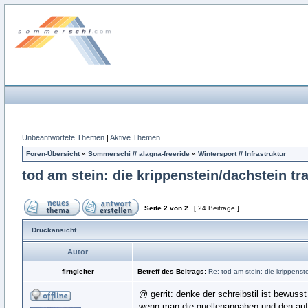
Unbeantwortete Themen
|
Aktive Themen
Foren-Übersicht
»
Sommerschi // alagna-freeride
»
Wintersport // Infrastruktur
tod am stein: die krippenstein/dachstein tr
Seite
2
von
2
[ 24 Beiträge ]
Druckansicht
Autor
firngleiter
Betreff des Beitrags:
Re: tod am stein: die krippens
@ gerrit: denke der schreibstil ist bewuss
wenn man die quellenangaben und den aufwa