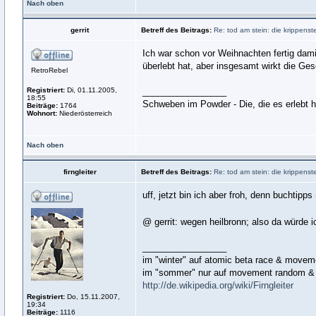
Nach oben
gerrit
Betreff des Beitrags:
Re: tod am stein: die krippens
Ich war schon vor Weihnachten fertig damit.
überlebt hat, aber insgesamt wirkt die Ge
RetroRebel
Registriert:
Di, 01.11.2005,
_________________
18:55
Schweben im Powder - Die, die es erlebt 
Beiträge:
1764
Wohnort:
Niederösterreich
Nach oben
firngleiter
Betreff des Beitrags:
Re: tod am stein: die krippens
uff, jetzt bin ich aber froh, denn buchtip
@ gerrit: wegen heilbronn; also da würde i
_________________
im "winter" auf atomic beta race & move
im "sommer" nur auf movement random & 
http://de.wikipedia.org/wiki/Firngleiter
Registriert:
Do, 15.11.2007,
19:34
Beiträge:
1116