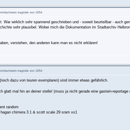
tein/dachstein tragödie von 1954
 War wirklich sehr spannend geschrieben und - soweit beurteilbar - auch genau 
schichte sehr plausibel. Wobei mich die Dokumentation im Stadtarchiv Helbronn
haben, verstehen, den anderen kann man es nicht erklären!
tein/dachstein tragödie von 1954
ps (noch dazu von teuren exemplaren) sind immer etwas gefährlich.
ch glatt mal hin an deiner stelle! (muss ja nicht gerade eine gastein-reportag
ment random
hagan chimera 3.1 & scott scale 29 sram xx1