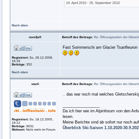
24. April 2010 - 26. September 2010
Nach oben
norefjell
Betreff des Beitrags:
Re: Öffnungszeiten der Gletsche
Fast Sommerschi am Glacier Tsanfleuron - 
Registriert:
So, 28.12.2008,
16:19
Beiträge:
352
Nach oben
starli
Betreff des Beitrags:
Re: Öffnungszeiten der Gletsche
.. das war noch mal welches Gletscherskig
_________________
Da ich hier wie im Alpinforum von den Anh
lesen.
Registriert:
So, 18.12.2005,
Meine Berichte sind ab sofort nur noch a
19:12
Beiträge:
8031
Überblick Ski-Saison 1.10.2020-30.9.20
Wohnort:
Nicht mehr im Forum