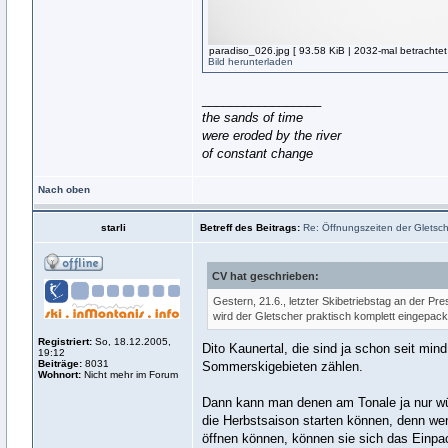
paradiso_026.jpg [ 93.58 KiB | 2032-mal betrachtet
Bild herunterladen
_________________
the sands of time
were eroded by the river
of constant change
Nach oben
starli
Betreff des Beitrags:
Re: Öffnungszeiten der Gletsche
CV hat geschrieben:
Gestern, 21.6., letzter Skibetriebstag an der 
wird der Gletscher praktisch komplett eingepack
Registriert:
So, 18.12.2005,
Dito Kaunertal, die sind ja schon seit min
19:12
Beiträge:
8031
Sommerskigebieten zählen.
Wohnort:
Nicht mehr im Forum
Dann kann man denen am Tonale ja nur wün
die Herbstsaison starten können, denn we
öffnen können, können sie sich das Einpa