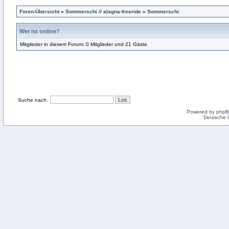
Foren-Übersicht
»
Sommerschi // alagna-freeride
»
Sommerschi
Wer ist online?
Mitglieder in diesem Forum: 0 Mitglieder und 21 Gäste
Suche nach:
Powered by
php
Deutsche 