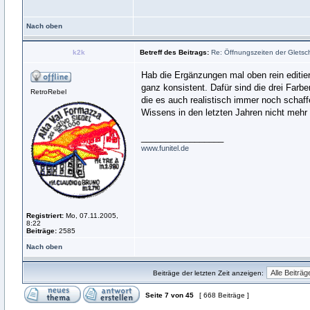
Nach oben
k2k
Betreff des Beitrags:
Re: Öffnungszeiten der Gletsch
Hab die Ergänzungen mal oben rein editier
ganz konsistent. Dafür sind die drei Farb
RetroRebel
die es auch realistisch immer noch schaff
Wissens in den letzten Jahren nicht mehr
_________________
www.funitel.de
Registriert:
Mo, 07.11.2005,
8:22
Beiträge:
2585
Nach oben
Beiträge der letzten Zeit anzeigen:
Seite
7
von
45
[ 668 Beiträge ]