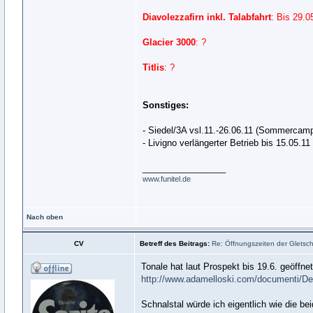
Diavolezzafirn inkl. Talabfahrt
: Bis 29.0
Glacier 3000
: ?
Titlis
: ?
Sonstiges:
- Siedel/3A vsl.11.-26.06.11 (Sommercam
- Livigno verlängerter Betrieb bis 15.05.11
_________________
www.funitel.de
Nach oben
CV
Betreff des Beitrags:
Re: Öffnungszeiten der Gletsche
Tonale hat laut Prospekt bis 19.6. geöffn
http://www.adamelloski.com/documenti/De .
Schnalstal würde ich eigentlich wie die be