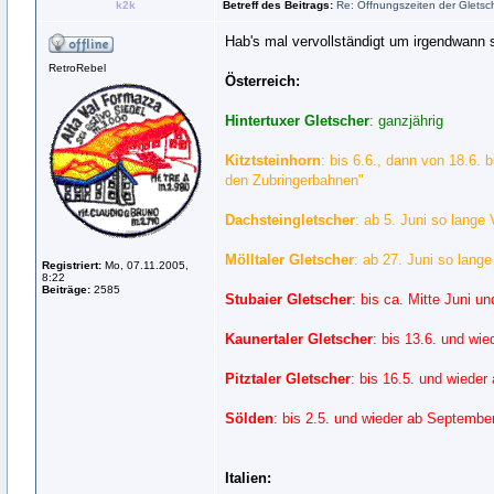
k2k
Betreff des Beitrags:
Re: Öffnungszeiten der Gletsch
Hab's mal vervollständigt um irgendwann 
RetroRebel
Österreich:
Hintertuxer Gletscher
: ganzjährig
Kitztsteinhorn
: bis 6.6., dann von 18.6. 
den Zubringerbahnen"
Dachsteingletscher
: ab 5. Juni so lange
Mölltaler Gletscher
: ab 27. Juni so lange
Registriert:
Mo, 07.11.2005,
8:22
Beiträge:
2585
Stubaier Gletscher
: bis ca. Mitte Juni 
Kaunertaler Gletscher
: bis 13.6. und wi
Pitztaler Gletscher
: bis 16.5. und wieder
Sölden
: bis 2.5. und wieder ab Septembe
Italien: