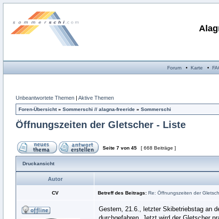
Alag
Forum
•
Karte
•
FA
Unbeantwortete Themen
|
Aktive Themen
Foren-Übersicht
»
Sommerschi // alagna-freeride
»
Sommerschi
Öffnungszeiten der Gletscher - Liste
Seite
7
von
45
[ 668 Beiträge ]
Druckansicht
Autor
CV
Betreff des Beitrags:
Re: Öffnungszeiten der Gletsche
Gestern, 21.6., letzter Skibetriebstag an
durchgefahren. Jetzt wird der Gletscher pr