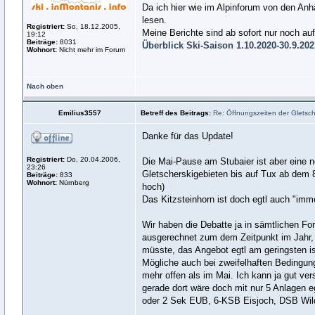
Da ich hier wie im Alpinforum von den Anh
lesen.
Registriert:
So, 18.12.2005,
Meine Berichte sind ab sofort nur noch a
19:12
Beiträge:
8031
Überblick Ski-Saison 1.10.2020-30.9.20
Wohnort:
Nicht mehr im Forum
Nach oben
Emilius3557
Betreff des Beitrags:
Re: Öffnungszeiten der Gletsche
Danke für das Update!
Registriert:
Do, 20.04.2006,
Die Mai-Pause am Stubaier ist aber eine 
23:26
Gletscherskigebieten bis auf Tux ab dem 8
Beiträge:
833
Wohnort:
Nürnberg
hoch)
Das Kitzsteinhorn ist doch egtl auch "imm
Wir haben die Debatte ja in sämtlichen Fo
ausgerechnet zum dem Zeitpunkt im Jahr,
müsste, das Angebot egtl am geringsten i
Mögliche auch bei zweifelhaften Bedingun
mehr offen als im Mai. Ich kann ja gut ve
gerade dort wäre doch mit nur 5 Anlagen e
oder 2 Sek EUB, 6-KSB Eisjoch, DSB Wilds