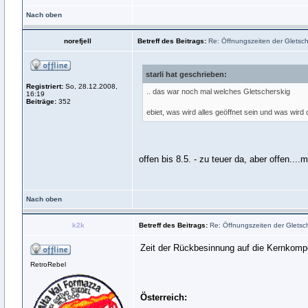
Nach oben
norefjell
Betreff des Beitrags:
Re: Öffnungszeiten der Gletsche
starli hat geschrieben:
Registriert:
So, 28.12.2008,
.. das war noch mal welches Gletscherskig
16:19
Beiträge:
352
ebiet, was wird alles geöffnet sein und was wird
offen bis 8.5. - zu teuer da, aber offen...
Nach oben
k2k
Betreff des Beitrags:
Re: Öffnungszeiten der Gletsch
Zeit der Rückbesinnung auf die Kernkomp
RetroRebel
Österreich: