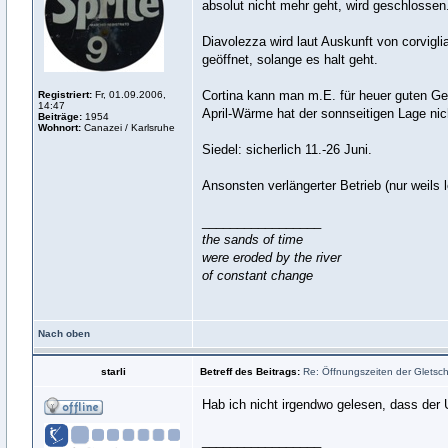
absolut nicht mehr geht, wird geschlossen
Diavolezza wird laut Auskunft von corvigli
geöffnet, solange es halt geht.
Cortina kann man m.E. für heuer guten Gew
Registriert:
Fr, 01.09.2006,
14:47
April-Wärme hat der sonnseitigen Lage nich
Beiträge:
1954
Wohnort:
Canazei / Karlsruhe
Siedel: sicherlich 11.-26 Juni.
Ansonsten verlängerter Betrieb (nur weils l
_________________
the sands of time
were eroded by the river
of constant change
Nach oben
starli
Betreff des Beitrags:
Re: Öffnungszeiten der Gletsche
Hab ich nicht irgendwo gelesen, dass der 
_________________