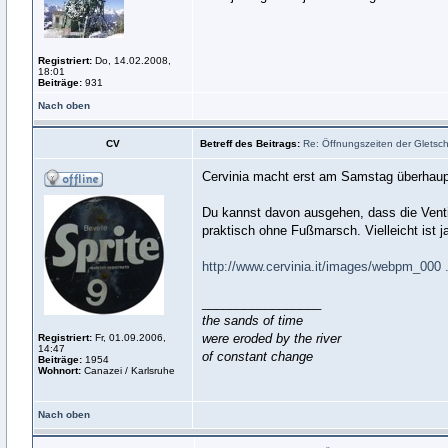
Registriert:
Do, 14.02.2008,
18:01
Beiträge:
931
Nach oben
CV
Betreff des Beitrags:
Re: Öffnungszeiten der Gletsche
Cervinia macht erst am Samstag überhaup
Du kannst davon ausgehen, dass die Ventin
praktisch ohne Fußmarsch. Vielleicht ist j
http://www.cervinia.it/images/webpm_000
_________________
the sands of time
were eroded by the river
Registriert:
Fr, 01.09.2006,
14:47
of constant change
Beiträge:
1954
Wohnort:
Canazei / Karlsruhe
Nach oben