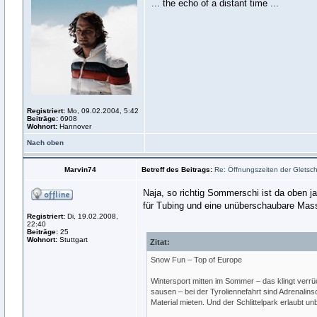
... the echo of a distant time ...
Registriert:
Mo, 09.02.2004, 5:42
Beiträge:
6908
Wohnort:
Hannover
Nach oben
Marvin74
Betreff des Beitrags:
Re: Öffnungszeiten der Gletsche
Naja, so richtig Sommerschi ist da oben ja
für Tubing und eine unüberschaubare Mass
Registriert:
Di, 19.02.2008,
22:40
Beiträge:
25
Wohnort:
Stuttgart
Zitat:
Snow Fun – Top of Europe
Wintersport mitten im Sommer – das klingt verrü
sausen – bei der Tyroliennefahrt sind Adrenali
Material mieten. Und der Schlittelpark erlaubt u