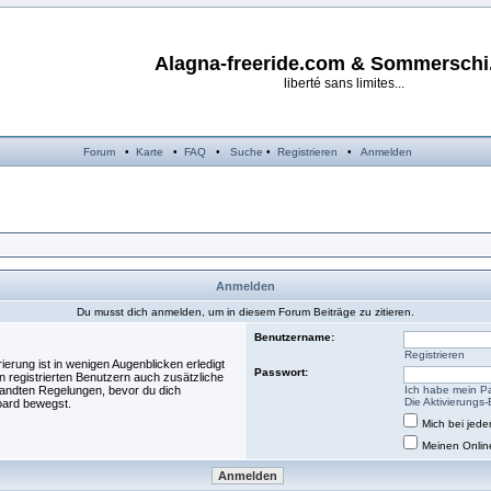
Alagna-freeride.com & Sommersch
liberté sans limites...
Forum
•
Karte
•
FAQ
•
Suche
•
Registrieren
•
Anmelden
Anmelden
Du musst dich anmelden, um in diesem Forum Beiträge zu zitieren.
Benutzername:
Registrieren
erung ist in wenigen Augenblicken erledigt
Passwort:
n registrierten Benutzern auch zusätzliche
andten Regelungen, bevor du dich
Ich habe mein P
Die Aktivierungs
Board bewegst.
Mich bei jed
Meinen Onlin