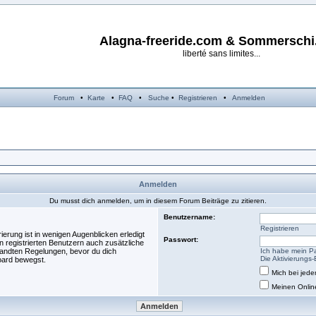
Alagna-freeride.com & Sommersch
liberté sans limites...
Forum
•
Karte
•
FAQ
•
Suche
•
Registrieren
•
Anmelden
Anmelden
Du musst dich anmelden, um in diesem Forum Beiträge zu zitieren.
Benutzername:
Registrieren
erung ist in wenigen Augenblicken erledigt
Passwort:
n registrierten Benutzern auch zusätzliche
andten Regelungen, bevor du dich
Ich habe mein P
Die Aktivierungs
Board bewegst.
Mich bei jed
Meinen Onlin